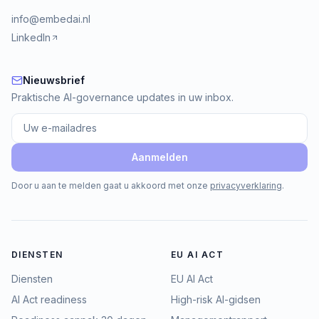
info@embedai.nl
LinkedIn
Nieuwsbrief
Nieuwsbrief
Praktische AI-governance updates in uw inbox.
Aanmelden
Door u aan te melden gaat u akkoord met onze
privacyverklaring
.
DIENSTEN
EU AI ACT
Diensten
EU AI Act
AI Act readiness
High-risk AI-gidsen