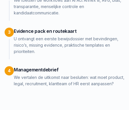
We toetsen de workflows aan AI Act Annex III, AVG, bias,
transparantie, menselijke controle en
kandidaatcommunicatie.
Evidence pack en routekaart
3
U ontvangt een eerste bewijsdossier met bevindingen,
risico’s, missing evidence, praktische templates en
prioriteiten.
Managementdebrief
4
We vertalen de uitkomst naar besluiten: wat moet product,
legal, recruitment, klantteam of HR eerst aanpassen?