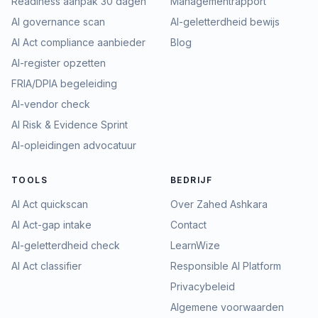
Readiness aanpak 30 dagen
Managementrapport
AI governance scan
AI-geletterdheid bewijs
AI Act compliance aanbieder
Blog
AI-register opzetten
FRIA/DPIA begeleiding
AI-vendor check
AI Risk & Evidence Sprint
AI-opleidingen advocatuur
TOOLS
BEDRIJF
AI Act quickscan
Over Zahed Ashkara
AI Act-gap intake
Contact
AI-geletterdheid check
LearnWize
AI Act classifier
Responsible AI Platform
Privacybeleid
Algemene voorwaarden