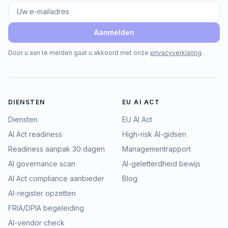
Aanmelden
Door u aan te melden gaat u akkoord met onze
privacyverklaring
.
DIENSTEN
EU AI ACT
Diensten
EU AI Act
AI Act readiness
High-risk AI-gidsen
Readiness aanpak 30 dagen
Managementrapport
AI governance scan
AI-geletterdheid bewijs
AI Act compliance aanbieder
Blog
AI-register opzetten
FRIA/DPIA begeleiding
AI-vendor check