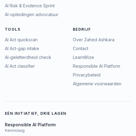
AI Risk & Evidence Sprint
AI-opleidingen advocatuur
TOOLS
BEDRIJF
AI Act quickscan
Over Zahed Ashkara
AI Act-gap intake
Contact
AI-geletterdheid check
LearnWize
AI Act classifier
Responsible AI Platform
Privacybeleid
Algemene voorwaarden
EÉN INITIATIEF, DRIE LAGEN
Responsible AI Platform
Kennislaag