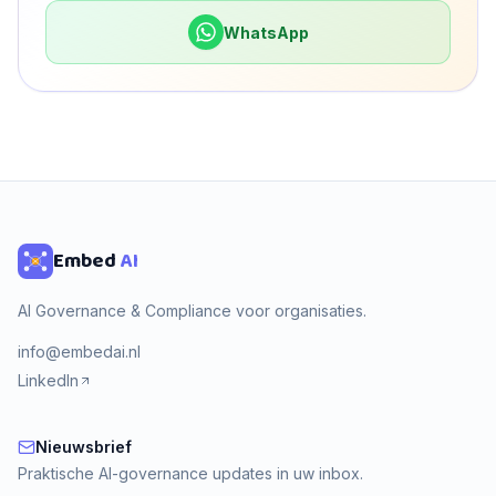
WhatsApp
Embed
AI
AI Governance & Compliance voor organisaties.
info@embedai.nl
LinkedIn
Nieuwsbrief
Nieuwsbrief
Praktische AI-governance updates in uw inbox.