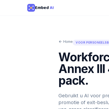
Embed
AI
Home
VOOR PERSONEELSB
Workforc
Annex III
pack.
Gebruikt u AI voor pre
promotie of exit-besl