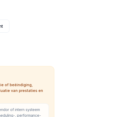
nt
ie of beëindiging,
uatie van prestaties en
endor of intern systeem
heduling-, performance-