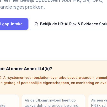
ren en het bewijs opbouwen voor HR, OR, DPO,
anciersgesprekken.
I gap-intake
Bekijk de HR-AI Risk & Evidence Spri
e-AI onder Annex III 4(b)?
(b): AI-systemen voor besluiten over arbeidsvoorwaarden, promot
an gedrag of persoonlijke eigenschappen, en monitoring en eval
Als de uitkomst invloed heeft op
Als een v
ijke
taakverdeling, promotie, beloning,
HRIS-, sc