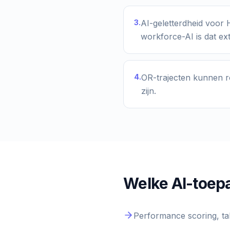
3
.
AI-geletterdheid voor H
workforce-AI is dat ex
4
.
OR-trajecten kunnen r
zijn.
Welke AI-toepa
Performance scoring, tal