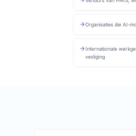
Vendors van HRIS, wo
Organisaties die AI-mo
Internationale werkg
vestiging