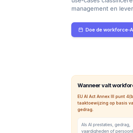
use-cases classifice
management en lever
Doe de workforce-A
Wanneer valt workforc
EU AI Act Annex III punt 4
taaktoewijzing op basis v
gedrag.
Als AI prestaties, gedrag,
vaardigheden of persoonl