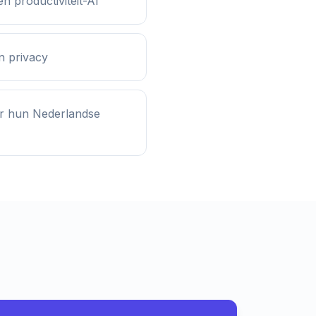
 productiviteit-AI
n privacy
or hun Nederlandse