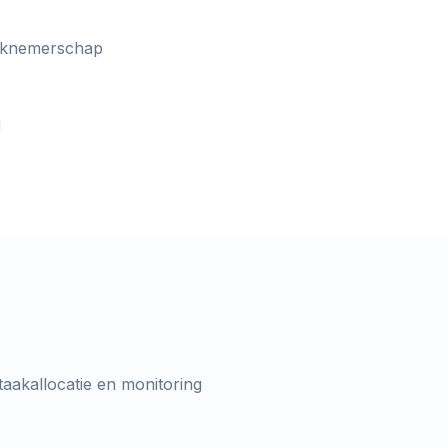
werknemerschap
g
taakallocatie en monitoring