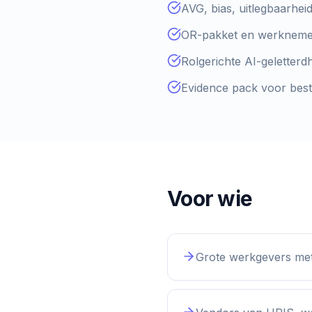
AVG, bias, uitlegbaarhe
OR-pakket en werknemer
Rolgerichte AI-geletter
Evidence pack voor best
Voor wie
Grote werkgevers met w