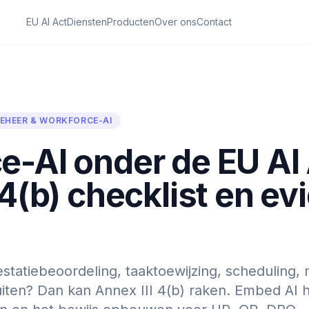
EU AI Act
Diensten
Producten
Over ons
Contact
EHEER & WORKFORCE-AI
e-AI onder de EU AI 
 4(b) checklist en e
statiebeoordeling, taaktoewijzing, scheduling, 
uiten? Dan kan Annex III 4(b) raken. Embed AI 