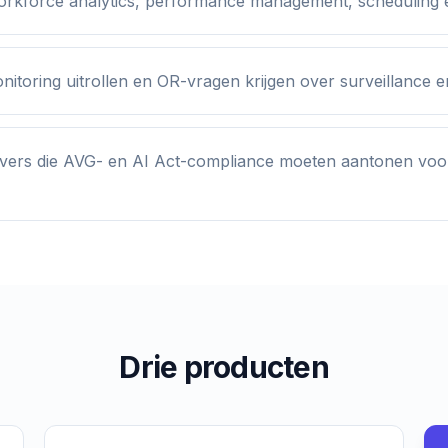
rkforce analytics, performance management, scheduling en
nitoring uitrollen en OR-vragen krijgen over surveillance e
evers die AVG- en AI Act-compliance moeten aantonen vo
Drie producten