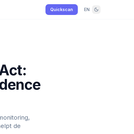
Quickscan
EN
Act:
vidence
monitoring,
helpt de