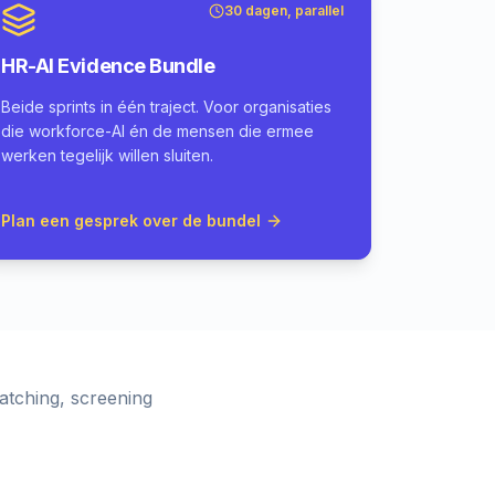
30 dagen, parallel
HR-AI Evidence Bundle
Beide sprints in één traject. Voor organisaties
die workforce-AI én de mensen die ermee
werken tegelijk willen sluiten.
Plan een gesprek over de bundel
atching, screening