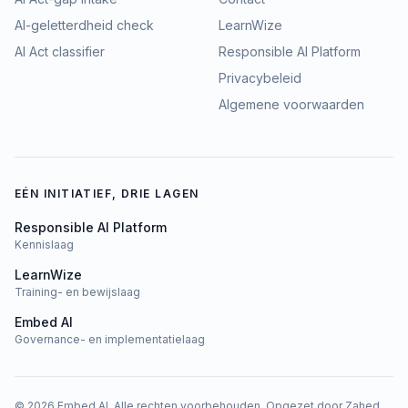
AI-geletterdheid check
LearnWize
AI Act classifier
Responsible AI Platform
Privacybeleid
Algemene voorwaarden
EÉN INITIATIEF, DRIE LAGEN
Responsible AI Platform
Kennislaag
LearnWize
Training- en bewijslaag
Embed AI
Governance- en implementatielaag
©
2026
Embed AI.
Alle rechten voorbehouden.
Opgezet door
Zahed