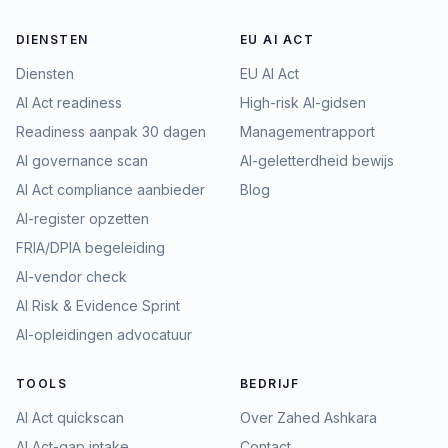
DIENSTEN
EU AI ACT
Diensten
EU AI Act
AI Act readiness
High-risk AI-gidsen
Readiness aanpak 30 dagen
Managementrapport
AI governance scan
AI-geletterdheid bewijs
AI Act compliance aanbieder
Blog
AI-register opzetten
FRIA/DPIA begeleiding
AI-vendor check
AI Risk & Evidence Sprint
AI-opleidingen advocatuur
TOOLS
BEDRIJF
AI Act quickscan
Over Zahed Ashkara
AI Act-gap intake
Contact