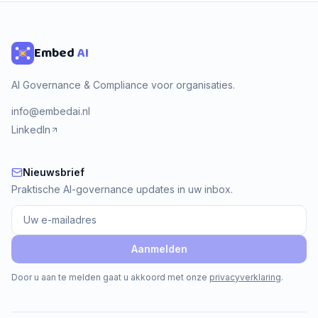
Embed
AI
AI Governance & Compliance voor organisaties.
info@embedai.nl
LinkedIn
Nieuwsbrief
Nieuwsbrief
Praktische AI-governance updates in uw inbox.
Aanmelden
Door u aan te melden gaat u akkoord met onze
privacyverklaring
.