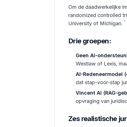
Om de daadwerkelijke imp
randomized controlled tr
1
University of Michigan.
Drie groepen:
Geen AI-ondersteun
Westlaw of Lexis, ma
AI-Redeneermodel (
dat stap-voor-stap ju
Vincent AI (RAG-ge
opvraging van juridis
Zes realistische ju