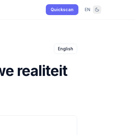
Quickscan
EN
English
 realiteit