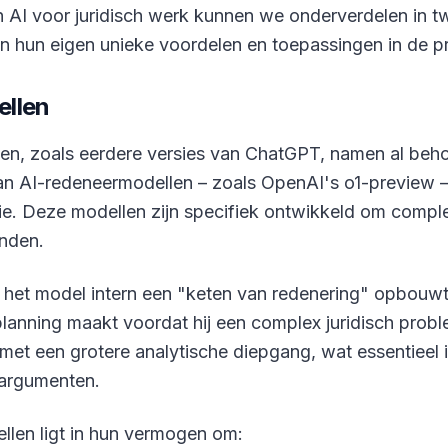
n AI voor juridisch werk kunnen we onderverdelen in 
 hun eigen unieke voordelen en toepassingen in de pra
ellen
len, zoals eerdere versies van ChatGPT, namen al behoo
n AI-redeneermodellen – zoals OpenAI's o1-preview – 
e. Deze modellen zijn specifiek ontwikkeld om comple
nden.
t het model intern een "keten van redenering" opbouwt
lanning maakt voordat hij een complex juridisch prob
met een grotere analytische diepgang, wat essentieel is
 argumenten.
llen ligt in hun vermogen om: