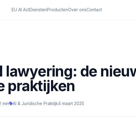
EU AI Act
Diensten
Producten
Over ons
Contact
lawyering: de nieuwe
e praktijken
2 min
AI & Juridische Praktijk
4 maart 2025