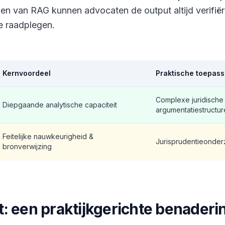
n van RAG kunnen advocaten de output altijd verifië
e raadplegen.
Kernvoordeel
Praktische toepass
Complexe juridische
Diepgaande analytische capaciteit
argumentatiestructu
Feitelijke nauwkeurigheid &
Jurisprudentieonderz
bronverwijzing
: een praktijkgerichte benaderi