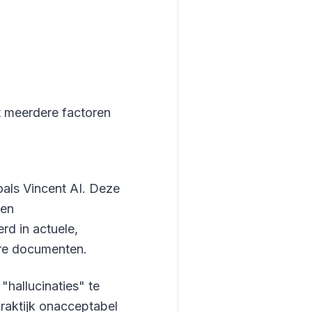
t meerdere factoren
als Vincent AI. Deze
 en
d in actuele,
ire documenten.
"hallucinaties" te
praktijk onacceptabel