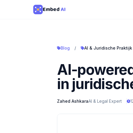
Embed
AI
Blog
/
AI & Juridische Praktijk
AI-powered 
in juridisch
Zahed Ashkara
AI & Legal Expert
1