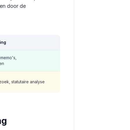
ren door de
ing
 memo's,
ren
oek, statutaire analyse
ng