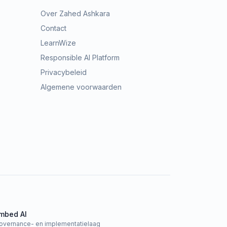
Over Zahed Ashkara
Contact
LearnWize
Responsible AI Platform
Privacybeleid
Algemene voorwaarden
mbed AI
overnance- en implementatielaag