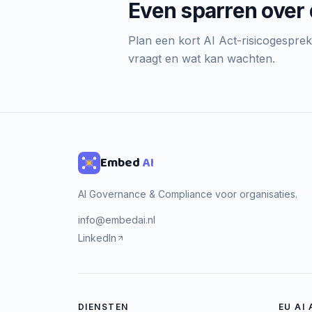
Even sparren over 
Plan een kort AI Act-risicogespre
vraagt en wat kan wachten.
Embed
AI
AI Governance & Compliance voor organisaties.
info@embedai.nl
LinkedIn
DIENSTEN
EU AI