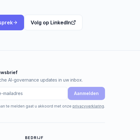
sprek
Volg op LinkedIn
uwsbrief
sbrief
sche AI-governance updates in uw inbox.
Aanmelden
aan te melden gaat u akkoord met onze
privacyverklaring
.
BEDRIJF