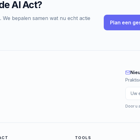
de AI Act?
k. We bepalen samen wat nu echt actie
Plan een ge
Nie
Nieuw
Prakti
Door u 
 ACT
TOOLS