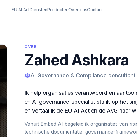
EU AI Act
Diensten
Producten
Over ons
Contact
OVER
Zahed Ashkara
AI Governance & Compliance consultant e
Ik help organisaties verantwoord en aantoon
en AI governance-specialist sta ik op het sni
en vertaal ik de EU AI Act en de AVG naar 
Vanuit Embed AI begeleid ik organisaties van risi
technische documentatie, governance-framewor