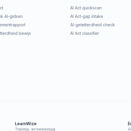
ct
AI Act quickscan
sk AI-gidsen
AI Act-gap intake
mentrapport
AI-geletterdheid check
tterdheid bewijs
AI Act classifier
LearnWize
E
Training- en bewijslaag
G