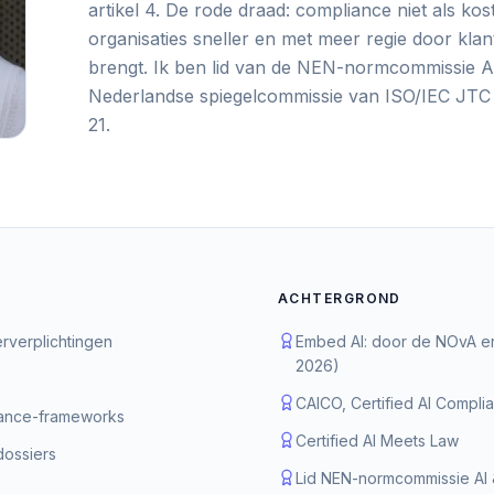
artikel 4. De rode draad: compliance niet als kos
organisaties sneller en met meer regie door klan
brengt. Ik ben lid van de NEN-normcommissie Arti
Nederlandse spiegelcommissie van ISO/IEC J
21.
ACHTERGROND
derverplichtingen
Embed AI: door de NOvA erke
2026)
CAICO, Certified AI Compli
nance-frameworks
Certified AI Meets Law
dossiers
Lid NEN-normcommissie AI 