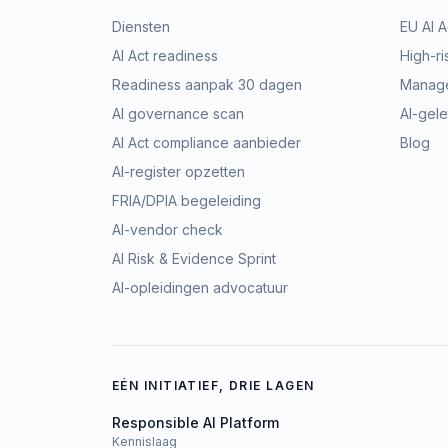
Diensten
EU AI A
AI Act readiness
High-ri
Readiness aanpak 30 dagen
Manage
AI governance scan
AI-gele
AI Act compliance aanbieder
Blog
AI-register opzetten
FRIA/DPIA begeleiding
AI-vendor check
AI Risk & Evidence Sprint
AI-opleidingen advocatuur
EÉN INITIATIEF, DRIE LAGEN
Responsible AI Platform
Kennislaag