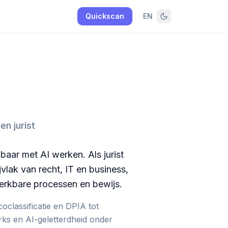
Quickscan
EN
n jurist
baar met AI werken. Als jurist
jvlak van recht, IT en business,
werkbare processen en bewijs.
coclassificatie en DPIA tot
ks en AI-geletterdheid onder