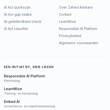
AI Act quickscan
Over Zahed Ashkara
AI Act-gap intake
Contact
AI-geletterdheid check
LearnWize
AI Act classifier
Responsible AI Platform
Privacybeleid
Algemene voorwaarden
EÉN INITIATIEF, DRIE LAGEN
Responsible AI Platform
Kennislaag
LearnWize
Training- en bewijslaag
Embed AI
Governance- en implementatielaag