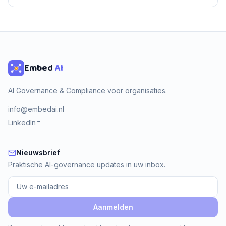
Embed
AI
AI Governance & Compliance voor organisaties.
info@embedai.nl
LinkedIn
Nieuwsbrief
Nieuwsbrief
Praktische AI-governance updates in uw inbox.
Aanmelden