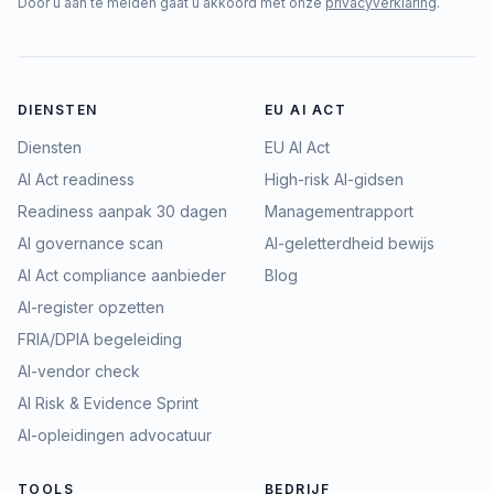
Door u aan te melden gaat u akkoord met onze
privacyverklaring
.
DIENSTEN
EU AI ACT
Diensten
EU AI Act
AI Act readiness
High-risk AI-gidsen
Readiness aanpak 30 dagen
Managementrapport
AI governance scan
AI-geletterdheid bewijs
AI Act compliance aanbieder
Blog
AI-register opzetten
FRIA/DPIA begeleiding
AI-vendor check
AI Risk & Evidence Sprint
AI-opleidingen advocatuur
TOOLS
BEDRIJF