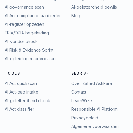
AI governance scan
AI-geletterdheid bewijs
AI Act compliance aanbieder
Blog
AI-register opzetten
FRIA/DPIA begeleiding
AI-vendor check
AI Risk & Evidence Sprint
AI-opleidingen advocatuur
TOOLS
BEDRIJF
AI Act quickscan
Over Zahed Ashkara
AI Act-gap intake
Contact
AI-geletterdheid check
LearnWize
AI Act classifier
Responsible AI Platform
Privacybeleid
Algemene voorwaarden