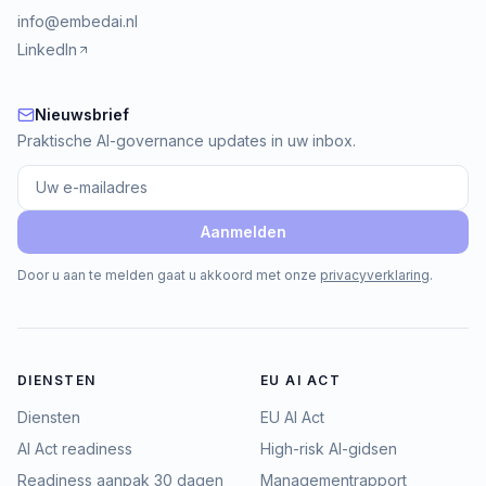
info@embedai.nl
LinkedIn
Nieuwsbrief
Nieuwsbrief
Praktische AI-governance updates in uw inbox.
Aanmelden
Door u aan te melden gaat u akkoord met onze
privacyverklaring
.
DIENSTEN
EU AI ACT
Diensten
EU AI Act
AI Act readiness
High-risk AI-gidsen
Readiness aanpak 30 dagen
Managementrapport