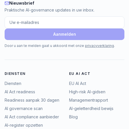
Nieuwsbrief
Nieuwsbrief
Praktische AI-governance updates in uw inbox.
Aanmelden
Door u aan te melden gaat u akkoord met onze
privacyverklaring
.
DIENSTEN
EU AI ACT
Diensten
EU AI Act
AI Act readiness
High-risk AI-gidsen
Readiness aanpak 30 dagen
Managementrapport
AI governance scan
AI-geletterdheid bewijs
AI Act compliance aanbieder
Blog
AI-register opzetten