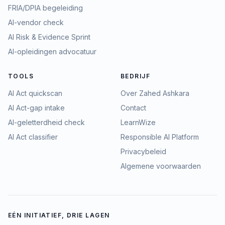
FRIA/DPIA begeleiding
AI-vendor check
AI Risk & Evidence Sprint
AI-opleidingen advocatuur
TOOLS
BEDRIJF
AI Act quickscan
Over Zahed Ashkara
AI Act-gap intake
Contact
AI-geletterdheid check
LearnWize
AI Act classifier
Responsible AI Platform
Privacybeleid
Algemene voorwaarden
EÉN INITIATIEF, DRIE LAGEN