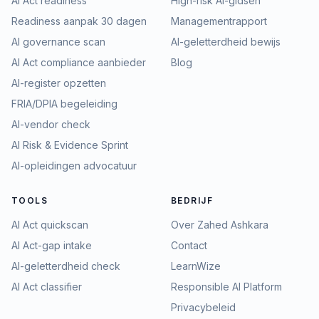
AI Act readiness
High-risk AI-gidsen
Readiness aanpak 30 dagen
Managementrapport
AI governance scan
AI-geletterdheid bewijs
AI Act compliance aanbieder
Blog
AI-register opzetten
FRIA/DPIA begeleiding
AI-vendor check
AI Risk & Evidence Sprint
AI-opleidingen advocatuur
TOOLS
BEDRIJF
AI Act quickscan
Over Zahed Ashkara
AI Act-gap intake
Contact
AI-geletterdheid check
LearnWize
AI Act classifier
Responsible AI Platform
Privacybeleid