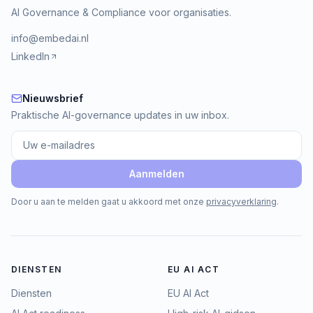
AI Governance & Compliance voor organisaties.
info@embedai.nl
LinkedIn
Nieuwsbrief
Nieuwsbrief
Praktische AI-governance updates in uw inbox.
Aanmelden
Door u aan te melden gaat u akkoord met onze
privacyverklaring
.
DIENSTEN
EU AI ACT
Diensten
EU AI Act