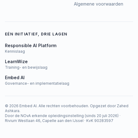
Algemene voorwaarden
EÉN INITIATIEF, DRIE LAGEN
Responsible AI Platform
Kennislaag
LearnWize
Training- en bewijslaag
Embed AI
Governance- en implementatielaag
©
2026
Embed AI.
Alle rechten voorbehouden.
Opgezet door
Zahed
Ashkara
.
Door de NOvA erkende opleidingsinstelling (sinds 20 juli 2026)
·
Rivium Westlaan 46, Capelle aan den IJssel
·
KvK 90283597