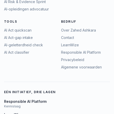
AI Risk & Evidence Sprint
AI-opleidingen advocatuur
TOOLS
BEDRIJF
AI Act quickscan
Over Zahed Ashkara
AI Act-gap intake
Contact
AI-geletterdheid check
LearnWize
AI Act classifier
Responsible AI Platform
Privacybeleid
Algemene voorwaarden
EÉN INITIATIEF, DRIE LAGEN
Responsible AI Platform
Kennislaag