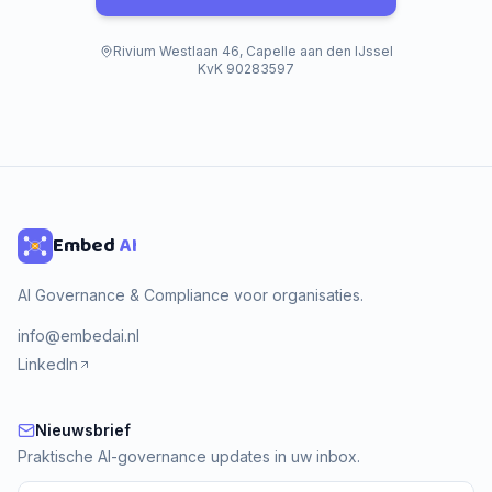
Rivium Westlaan 46, Capelle aan den IJssel
KvK 90283597
Embed
AI
AI Governance & Compliance voor organisaties.
info@embedai.nl
LinkedIn
Nieuwsbrief
Nieuwsbrief
Praktische AI-governance updates in uw inbox.