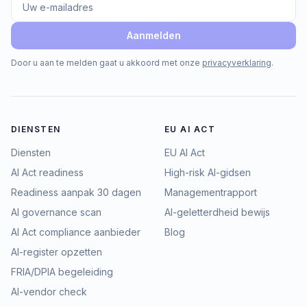
Aanmelden
Door u aan te melden gaat u akkoord met onze
privacyverklaring
.
DIENSTEN
EU AI ACT
Diensten
EU AI Act
AI Act readiness
High-risk AI-gidsen
Readiness aanpak 30 dagen
Managementrapport
AI governance scan
AI-geletterdheid bewijs
AI Act compliance aanbieder
Blog
AI-register opzetten
FRIA/DPIA begeleiding
AI-vendor check