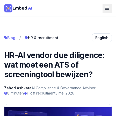
Embed
AI
Blog
/
HR & recruitment
English
HR-AI vendor due diligence:
wat moet een ATS of
screeningtool bewijzen?
Zahed Ashkara
AI Compliance & Governance Advisor
8 minuten
HR & recruitment
3 mei 2026