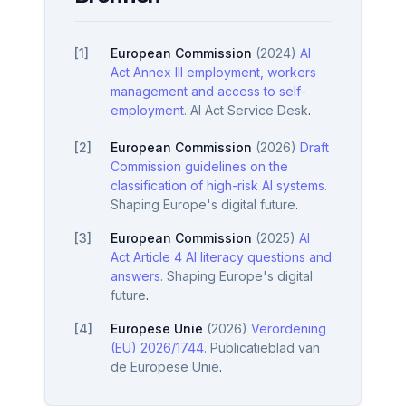
[
1
]
European Commission
(
2024
)
AI
Act Annex III employment, workers
management and access to self-
employment
.
AI Act Service Desk
.
[
2
]
European Commission
(
2026
)
Draft
Commission guidelines on the
classification of high-risk AI systems
.
Shaping Europe's digital future
.
[
3
]
European Commission
(
2025
)
AI
Act Article 4 AI literacy questions and
answers
.
Shaping Europe's digital
future
.
[
4
]
Europese Unie
(
2026
)
Verordening
(EU) 2026/1744
.
Publicatieblad van
de Europese Unie
.